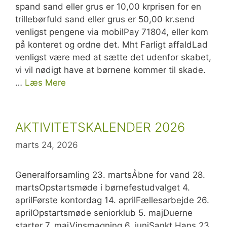
spand sand eller grus er 10,00 krprisen for en
trillebørfuld sand eller grus er 50,00 kr.send
venligst pengene via mobilPay 71804, eller kom
på konteret og ordne det. Mht Farligt affaldLad
venligst være med at sætte det udenfor skabet,
vi vil nødigt have at børnene kommer til skade.
…
Læs Mere
AKTIVITETSKALENDER 2026
marts 24, 2026
Generalforsamling 23. martsÅbne for vand 28.
martsOpstartsmøde i børnefestudvalget 4.
aprilFørste kontordag 14. aprilFællesarbejde 26.
aprilOpstartsmøde seniorklub 5. majDuerne
starter 7. majVinsmagning 6. juniSankt Hans 23.