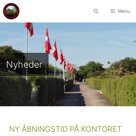
Hop
til
Menu
indhold
Nyheder
NY ÅBNINGSTID PÅ KONTORET