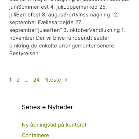
juniSommerfest 4. juliLoppemarked 25.
juliBørnefest 8. augustPortvinssmagning 12.
september Fællesarbejde 27.
september“juleaften” 3. oktoberVandlukning 1.
november Der vil blive rundsendt sedler
omkring de enkelte arrangementer senere.
Bestyrelsen
Side
Side
Side
1
2
…
24
Næste
→
Seneste Nyheder
Ny åbningstid på kontoret
Containere