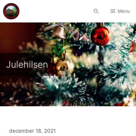
Hop
til
Menu
indhold
Julehilsen
december 18, 2021