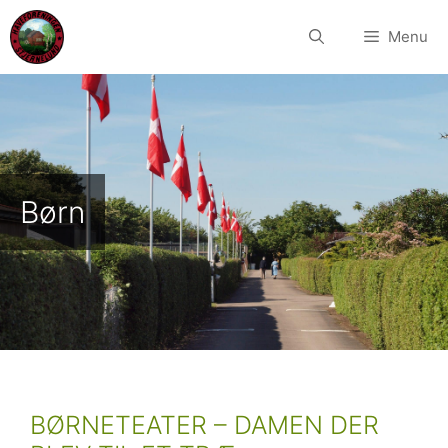
Hop
til
Menu
indhold
Børn
BØRNETEATER – DAMEN DER